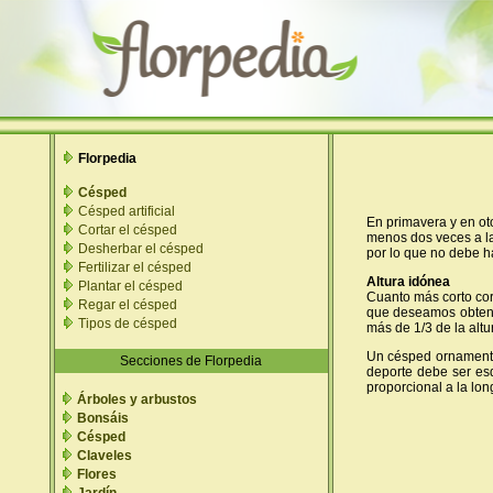
Florpedia
Césped
Césped artificial
En primavera y en ot
Cortar el césped
menos dos veces a la
Desherbar el césped
por lo que no debe h
Fertilizar el césped
Altura idónea
Plantar el césped
Cuanto más corto cor
Regar el césped
que deseamos obtene
Tipos de césped
más de 1/3 de la altu
Un césped ornamenta
Secciones de Florpedia
deporte debe ser esq
proporcional a la lon
Árboles y arbustos
Bonsáis
Césped
Claveles
Flores